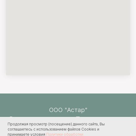
ООО "Астар"
Все права защищены. При перепечатке
Продолжая просмотр (посещение) данного сайта, Вы
материалов ссылка на сайт обязательна.
соглашаетесь с использованием файлов Cookies и
принимаете условия
Политики обработки